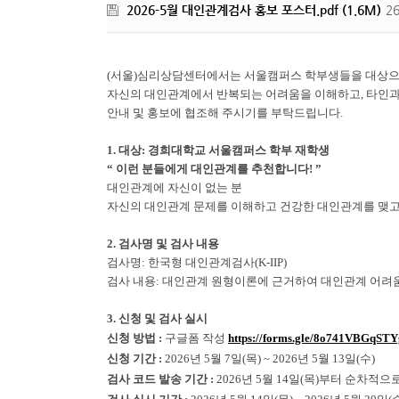
2026-5월 대인관계검사 홍보 포스터.pdf (1.6M)
2
(
서울
)
심리상담센터에서는 서울캠퍼스 학부생들을 대상으로
자신의 대인관계에서 반복되는 어려움을 이해하고
,
타인과
안내 및 홍보에 협조해 주시기를 부탁드립니다
.
1.
대상
:
경희대학교 서울캠퍼스 학부 재학생
“
이런 분들에게 대인관계를 추천합니다
! ”
대인관계에 자신이 없는 분
자신의 대인관계 문제를 이해하고 건강한 대인관계를 맺고
2.
검사명 및 검사 내용
검사명
:
한국형 대인관계검사
(K-IIP)
검사 내용
:
대인관계 원형이론에 근거하여 대인관계 어려
3.
신청 및 검사 실시
신청 방법
:
구글폼 작성
https://forms.gle/8o741VBGqSTY
신청 기간
:
2026
년
5
월
7
일
(
목
) ~ 2026
년
5
월
13
일
(
수
)
검사 코드 발송 기간
:
2026
년
5
월
14
일
(
목
)
부터 순차적으로