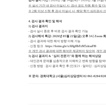
검사 실시 기간
:
2026
년
5
월
14
일
(
목
) ~ 2026
년
5
월
20
일
(
※
실시 기간 내 검사 미실시 시
,
검사 코드 자동 회수 및 
※
2
회 이상 신청 후 검사 미실시 시
,
해당 학기 심리검사 
4.
검사 결과 확인 및 해석
1)
검사 결과지
-
검사 실시 종료 후 바로 검사 결과 확인 가능
2)
검사해석 특강
: 2026
년
05
월
22
일
(
금
)
오후
3
시
Zoom
-
검사 결과에 대한 해석 방향 이해 가능
-
신청 링크
:
https://forms.gle/xAHgHhFzM5zksaFf6
※
개인 검사 결과에 대한 해석은 제공하지 않으며
,
개인 
3)
검사 결과지
& "
심리 전문가
"
와 함께 하는 해석상담
-
대인관계 문제를 심층적으로 이해하고 변화 방향을 탐색
-
신청 방법
:
검사 결과 확인 후
[
인포
21 -
알라딘
-
심리상담
※
문의
:
경희대학교
(
서울
)
심리상담센터
02-961-0204/0